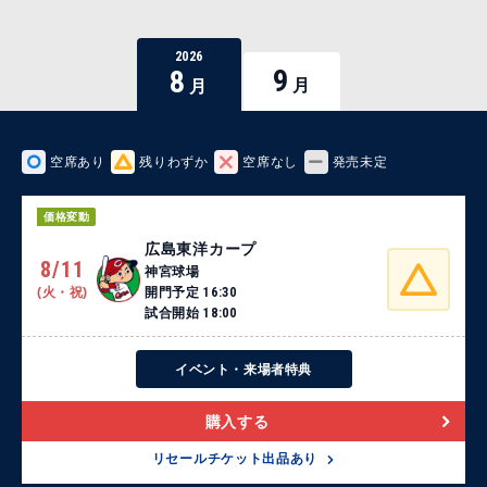
2026
9
8
月
月
空席あり
残りわずか
空席なし
発売未定
価格変動
広島東洋カープ
8/11
神宮球場
(火・祝)
開門予定
16:30
試合開始
18:00
イベント・来場者特典
購入する
リセールチケット出品あり