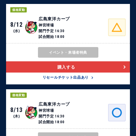
価格変動
広島東洋カープ
8/12
神宮球場
(水)
開門予定
16:30
試合開始
18:00
イベント・来場者特典
購入する
リセールチケット出品あり
価格変動
広島東洋カープ
8/13
神宮球場
(木)
開門予定
16:30
試合開始
18:00